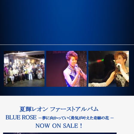
ハムブラ1
2016年8月12日 夏輝レオン
2015年10月11日第2回夏
2017年9月2日 台湾
Song…
オンコ…