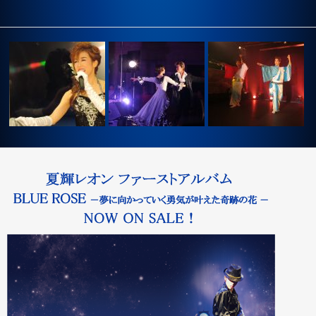
輝レオン
2015年10月11日第2回夏輝レ
2015年8月24日 RCR ア
オンコ…
2017年4月9日 あろーれ
ブ…