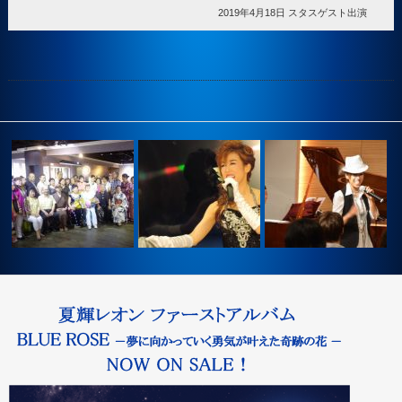
2019年4月18日 スタスゲスト出演
R アルハム
2015年10月11日第2回夏輝レ
2014年8月20日第1回シ
2017年9月2日 台湾
オンコ…
ングサ…