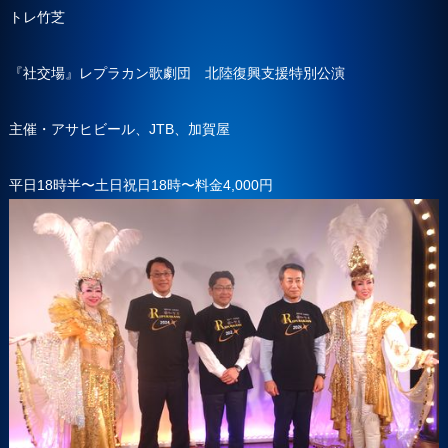
トレ竹芝
『社交場』レプラカン歌劇団 北陸復興支援特別公演
主催・アサヒビール、JTB、加賀屋
平日18時半〜土日祝日18時〜料金4,000円