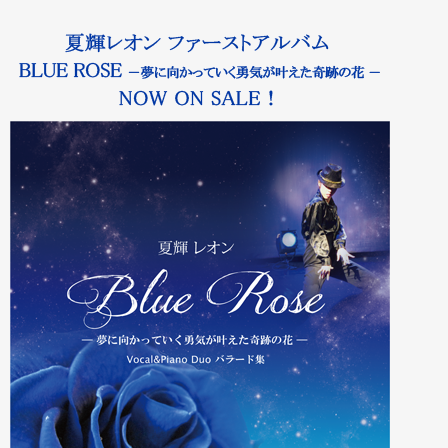
輝レオン
2015年8月11日アルハムブラ1
2015年7月20日 第1回 
2017年9月2日 台湾
人ショ…
ン…