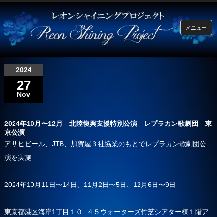
メニュー
2024
27
Nov
2024年10月〜12月 北陸復興支援特別公演 レプラカン歌劇団 東
京公演
アサヒビール、JTB、加賀屋３社協業のもとでレプラカン歌劇団公
演を実施
2024年10月11日〜14日、11月2日〜5日、12月6日〜9日
東京都港区海岸1丁目１０−４５ウォーターズ竹芝シアター棟１階ア