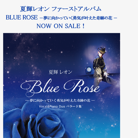
2015年12月14日池袋シアター
2015年10月11日第2回夏
ーれ
2017年9月2日 台湾
グリー…
オンコ…